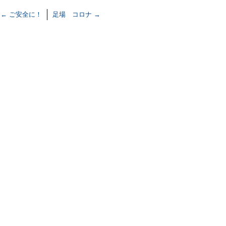
←
ご安全に！
足場 コロナ
→