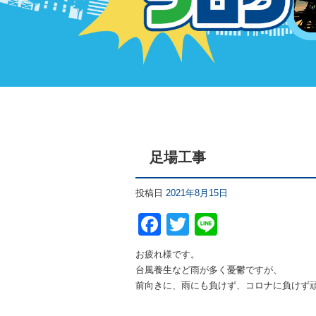
足場工事
投稿日
2021年8月15日
F
T
Li
a
wi
n
お疲れ様です。
c
tt
e
台風養生など雨が多く憂鬱ですが、
e
er
前向きに、雨にも負けず、コロナに負けず頑張り
b