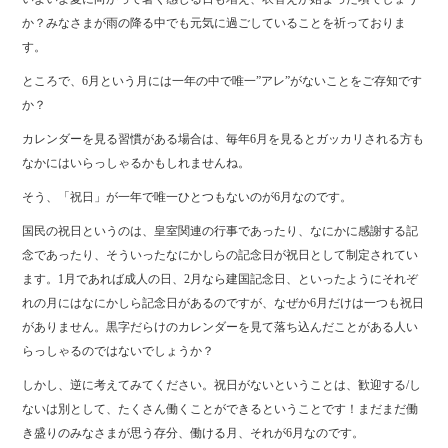
か？みなさまが雨の降る中でも元気に過ごしていることを祈っておりま
す。
ところで、6月という月には一年の中で唯一”アレ”がないことをご存知です
か？
カレンダーを見る習慣がある場合は、毎年6月を見るとガッカリされる方も
なかにはいらっしゃるかもしれませんね。
そう、「祝日」が一年で唯一ひとつもないのが6月なのです。
国民の祝日というのは、皇室関連の行事であったり、なにかに感謝する記
念であったり、そういったなにかしらの記念日が祝日として制定されてい
ます。1月であれば成人の日、2月なら建国記念日、といったようにそれぞ
れの月にはなにかしら記念日があるのですが、なぜか6月だけは一つも祝日
がありません。黒字だらけのカレンダーを見て落ち込んだことがある人い
らっしゃるのではないでしょうか？
しかし、逆に考えてみてください。祝日がないということは、歓迎する/し
ないは別として、たくさん働くことができるということです！まだまだ働
き盛りのみなさまが思う存分、働ける月、それが6月なのです。