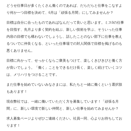
どうせ仕事日が多くたくさん働くのであれば、だらだらと仕事をこなすよ
り何か一つ目標を決めて、6月は「頑張る月間」にしてみませんか？
目標は自分に合ったものであればなんだって良いと思います。ミス0の仕事
を目指す、先月より多く契約を結ぶ、新しい技術を学ぶ、そういった仕事
内容の目標でも構わないでしょうし、話したことのない部下に仕事を教え
るついでに仲良くなる、といった仕事場での対人関係で目標を掲げるのも
悪くありません。
目標に向かって、せっかくならご褒美もつけて、楽しくきびきびと働く方
が良いでしょう。「働く」ことをできるだけ長く、楽しく続けていくコツ
は、メリハリをつけることです。
まだ仕事を始めていないみなさまには、私たちと一緒に働くという選択肢
もあります！
現在弊社では、一緒に働いていただく方を募集しています！「頑張る月
間」に、新しい環境で新しい仲間と、新しい仕事を始めてみませんか？
求人募集ページよりぜひご連絡ください。社員一同、心よりお待ちしてお
ります！