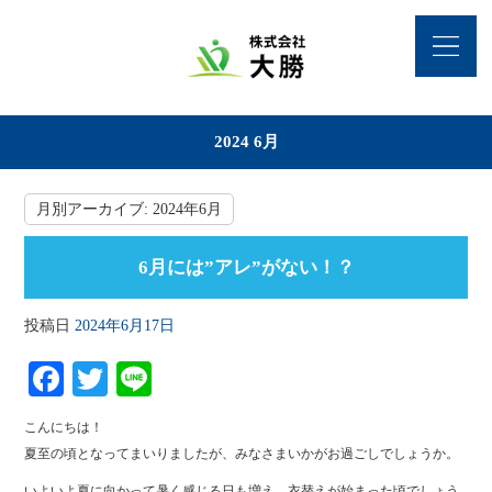
2024 6月
月別アーカイブ:
2024年6月
6月には”アレ”がない！？
投稿日
2024年6月17日
Fa
T
Li
ce
wi
ne
こんにちは！
bo
tte
夏至の頃となってまいりましたが、みなさまいかがお過ごしでしょうか。
ok
r
いよいよ夏に向かって暑く感じる日も増え、衣替えが始まった頃でしょう