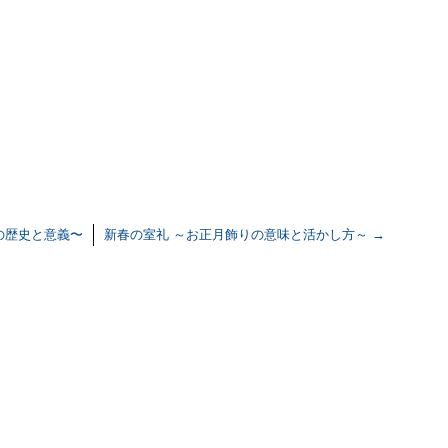
の歴史と意義〜
新春の室礼 ～お正月飾りの意味と活かし方～
→