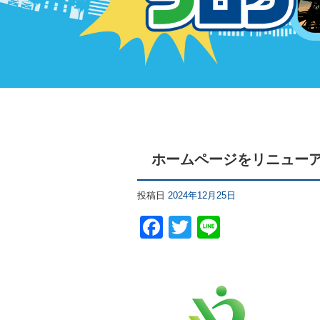
ホームページをリニュー
投稿日
2024年12月25日
F
T
Li
a
wi
n
c
tt
e
e
er
b