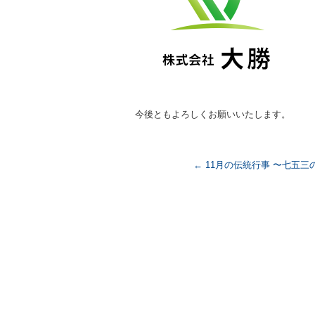
o
o
k
今後ともよろしくお願いいたします。
←
11月の伝統行事 〜七五三