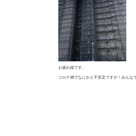
o
o
k
お疲れ様です。
コロナ禍でなにかと不安定ですが！みんな