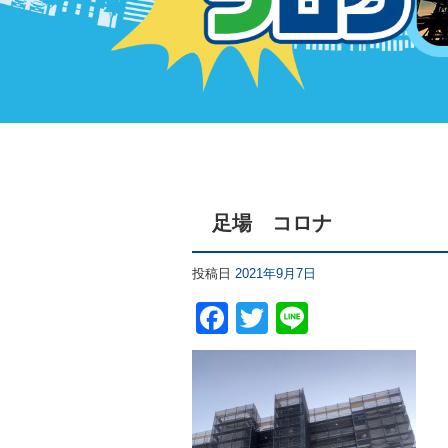
足場 コロナ
投稿日
2021年9月7日
F
T
Li
a
wi
n
c
tt
e
e
er
b