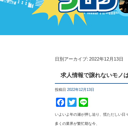
日別アーカイブ:
2022年12月13日
求人情報で譲れないモノ
投稿日
2022年12月13日
F
T
Li
a
wi
n
いよいよ年の瀬が押し迫り、慌ただしい日
c
tt
e
多くの業界が繁忙期な今、