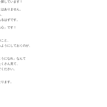
を探しています！
とはありません。
も、
あるはずです。
上心」です！
。
のこと、
るようにしておくのが、
ようになれ」なんて
たくさん見て、
でください。
、
なります。
。