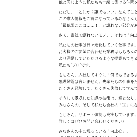
e
er
他と同じように私たちも一緒に働ける仲間
b
ただし、「とにかく誰でもいい」なんてこ
o
この求人情報をご覧になっているみなさん
「最低限ここは……！」と譲れない部分が
o
さて、当社で譲れないモノ、、それは「向
k
私たちの仕事は日々進化していく仕事です
お客様のご要望に合わせた業務はもちろん
より満足していただけるような提案もでき
私たち“プロ”です。
もちろん、入社してすぐに「何でもできる
無理難題は言いません。先輩たちの仕事を
たくさん経験して、たくさん失敗して学ん
そうして吸収した知識や技術は、糧となり
みなさんの、そして私たち会社の「宝」に
もちろん、サポート体制も充実しています
詳しくはぜひお問い合わせください♪
みなさんの中に燻っている「向上心」、