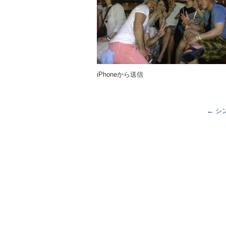
o
o
k
iPhoneから送信
←
シ