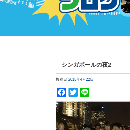
シンガポールの夜2
投稿日
2015年4月22日
F
T
Li
a
wi
n
c
tt
e
e
er
b