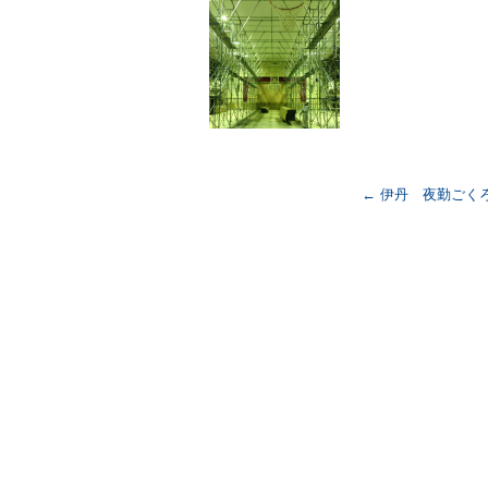
o
o
k
←
伊丹 夜勤ごく