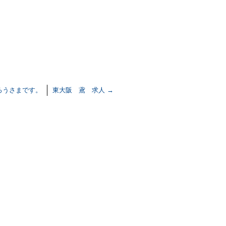
ろうさまです。
東大阪 鳶 求人
→