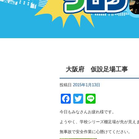
大阪府 仮設足場工事
投稿日
2015年1月13日
F
T
Li
a
wi
n
今日もみなさんお疲れ様です。
c
tt
e
ようやく、学校シリーズ棚足場が先が見え
e
er
無事故で安全作業に心懸けてください。
b